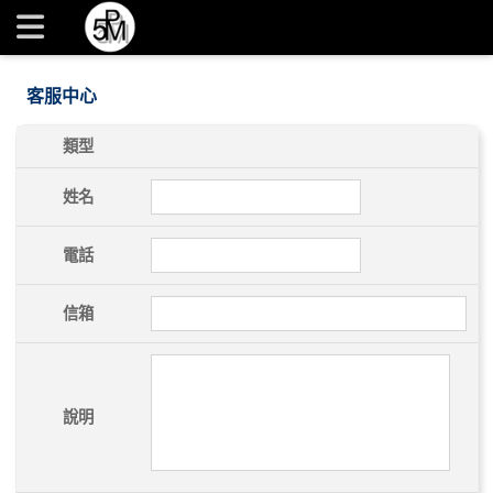
5PM台北內湖商業攝影棚，平面攝影、商業商品攝影、活動紀
錄、空間攝影、攝影棚出租 | 台北內湖 5PM 伍點商業攝影棚
客服中心
類型
姓名
電話
信箱
說明